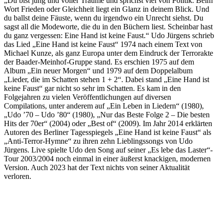
„Du bist jung und voller Träume und sprichst viel von Politik. Beim
Wort Frieden oder Gleichheit liegt ein Glanz in deinem Blick. Und
du ballst deine Fäuste, wenn du irgendwo ein Unrecht siehst. Du
sagst all die Modeworte, die du in den Büchern liest. Scheinbar hast
du ganz vergessen: Eine Hand ist keine Faust.“ Udo Jürgens schrieb
das Lied „Eine Hand ist keine Faust“ 1974 nach einem Text von
Michael Kunze, als ganz Europa unter dem Eindruck der Terrorakte
der Baader-Meinhof-Gruppe stand. Es erschien 1975 auf dem
Album „Ein neuer Morgen“ und 1979 auf dem Doppelalbum
„Lieder, die im Schatten stehen 1 + 2“. Dabei stand „Eine Hand ist
keine Faust“ gar nicht so sehr im Schatten. Es kam in den
Folgejahren zu vielen Veröffentlichungen auf diversen
Compilations, unter anderem auf „Ein Leben in Liedern“ (1980),
„Udo ’70 – Udo ’80“ (1980), „Nur das Beste Folge 2 – Die besten
Hits der 70er“ (2004) oder „Best of“ (2009). Im Jahr 2014 erklärten
Autoren des Berliner Tagesspiegels „Eine Hand ist keine Faust“ als
„Anti-Terror-Hymne“ zu ihren zehn Lieblingssongs von Udo
Jürgens. Live spielte Udo den Song auf seiner „Es lebe das Laster“-
Tour 2003/2004 noch einmal in einer äußerst knackigen, modernen
Version. Auch 2023 hat der Text nichts von seiner Aktualität
verloren.