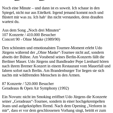
Noch eine Minute – und dann ist es soweit. Ich schaue in den
Spiegel, nicht nur aus Eitelkeit. Irgend jemand kommt noch und
flüstert mir was zu. Ich hab‘ ihn nicht verstanden, denn draußen
wartest du.
Aus dem Song „Noch drei Minuten“
107 Konzerte / 410.000 Besucher
Concert 90 - Ohne Maske (1989/90)
Den schönsten und emotionalsten Tournee-Moment erlebt Udo
Jürgens während der „Ohne Maske“-Tournee nicht auf, sondern
abseits der Bühne. Am Vorabend seines Berlin-Konzerts fällt die
Berliner Mauer. Udo Jürgens und Bandleader Pepe Lienhard hören
nach ihrem Bremer Konzert in einem Restaurant vom Mauerfall und
fahren sofort nach Berlin. Am Brandenburger Tor liegen sie sich
nachts mit wildfremden Menschen in den Armen.
87 Konzerte / 520.000 Besucher
Geradeaus & Open Air Symphony (1992)
Ein Novum: nicht im Smoking eröffnet Udo Jürgens die Konzerte
seiner „Geradeaus“-Tournee, sondern in einer hochgekrempelten
Jeans und aufgeknöpften Hemd. Nach dem Opening „Verloren in
mir“, dass er vor dem geschlossenen Vorhang singt, betritt er zum