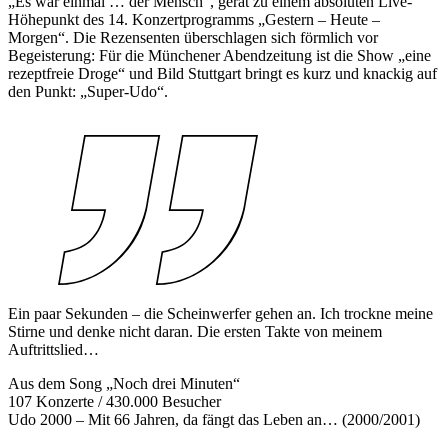
„Es war einmal … der Mensch“, gerät zu einem absoluten Live-
Höhepunkt des 14. Konzertprogramms „Gestern – Heute –
Morgen“. Die Rezensenten überschlagen sich förmlich vor
Begeisterung: Für die Münchener Abendzeitung ist die Show „eine
rezeptfreie Droge“ und Bild Stuttgart bringt es kurz und knackig auf
den Punkt: „Super-Udo“.
Ein paar Sekunden – die Scheinwerfer gehen an. Ich trockne meine
Stirne und denke nicht daran. Die ersten Takte von meinem
Auftrittslied…
Aus dem Song „Noch drei Minuten“
107 Konzerte / 430.000 Besucher
Udo 2000 – Mit 66 Jahren, da fängt das Leben an… (2000/2001)