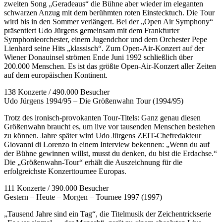
zweiten Song „Geradeaus“ die Bühne aber wieder im eleganten
schwarzen Anzug mit dem berühmten roten Einstecktuch. Die Tour
wird bis in den Sommer verlängert. Bei der „Open Air Symphony“
präsentiert Udo Jürgens gemeinsam mit dem Frankfurter
Symphonieorchester, einem Jugendchor und dem Orchester Pepe
Lienhard seine Hits „klassisch“. Zum Open-Air-Konzert auf der
Wiener Donauinsel strömen Ende Juni 1992 schließlich über
200.000 Menschen. Es ist das größte Open-Air-Konzert aller Zeiten
auf dem europäischen Kontinent.
138 Konzerte / 490.000 Besucher
Udo Jürgens 1994/95 – Die Größenwahn Tour (1994/95)
Trotz des ironisch-provokanten Tour-Titels: Ganz genau diesen
Größenwahn braucht es, um live vor tausenden Menschen bestehen
zu können. Jahre später wird Udo Jürgens ZEIT-Chefredakteur
Giovanni di Lorenzo in einem Interview bekennen: „Wenn du auf
der Bühne gewinnen willst, musst du denken, du bist die Erdachse.“
Die „Größenwahn-Tour“ erhält die Auszeichnung für die
erfolgreichste Konzerttournee Europas.
111 Konzerte / 390.000 Besucher
Gestern – Heute – Morgen – Tournee 1997 (1997)
„Tausend Jahre sind ein Tag“, die Titelmusik der Zeichentrickserie