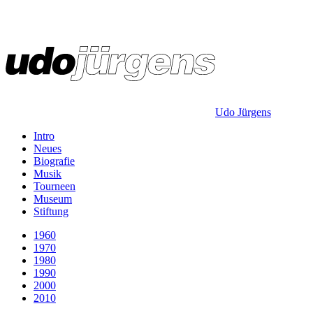
Udo Jürgens
Intro
Neues
Biografie
Musik
Tourneen
Museum
Stiftung
1960
1970
1980
1990
2000
2010