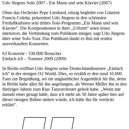
Udo Jürgens Solo 2007 - Ein Mann und sein Klavier (2007)
Ohne das Orchester Pepe Lienhard, einzig begleitet von Gitarrist
Francis Coletta, präsentiert Udo Jürgens in den schönsten
Freiluftkulissen sein drittes Solo-Programm „Ein Mann und sein
Klavier“. Die Kompositionen in ihrer „Urform“ seien leiser,
intensiver, die Verbindung zum Publikum inniger, sagt Udo Jürgens
über seine Solo-Tour. Das Publikum dankt es ihm mit restlos
ausverkauften Konzerten.
63 Konzerte / 330.000 Besucher
Einfach ich – Tournee 2009 (2009)
In Berlin eröffnet Udo Jürgens seine Deutschlandtournee „Einfach
ich“ in der riesigen O2 World. Dies, so erzählt er den rund 10.000
Fans zur Begrüßung, sei ein unglaublicher Augenblick für ihn, denn
in Berlin habe alles für ihn angefangen, als Werner Müller ihn in den
fünfziger Jahren zum Rias Tanzorchester geholt habe. „Wenn mir
damals einer gesagt hätte, dass ich mehr als 50 Jahre später hier auf
dieser riesigen Bühne stehen würde, ich hätte ihn für verrückt
erklärt“.