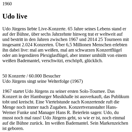
1
960
Udo live
Udo Jürgens liebte Live-Konzerte. 65 Jahre seines Lebens stand er
auf der Bühne, über sechs Jahrzehnte hinweg trat er weltweit auf
und bestritt in den Jahren zwischen 1967 und 2014 25 Tourneen mit
insgesamt 2.024 Konzerten. Über 6,5 Millionen Menschen erlebten
ihn dabei live: mal am weißen, mal am schwarzen Konzertflügel
oder am legendären Plexiglasflügel, aber immer umhüllt von einem
weißen Bademantel, verschwitzt, erschöpft, glücklich.
50 Konzerte / 60.000 Besucher
Udo Jürgens singt seine Welterfolge (1967)
1967 startet Udo Jürgens zu seiner ersten Solo-Tournee. Das
Konzert in der Hamburger Musikhalle ist ausverkauft, das Publikum
tobt und kreischt. Eine Viertelstunde nach Konzertende ruft die
Menge noch immer nach Zugaben. Konzertveranstalter Hans-
Werner Funke und Manager Hans R. Beierlein sagen: Udo, du
musst noch mal raus! Udo Jürgens geht, so wie er ist, noch einmal
auf die Bühne zurück. Im weißen Bademantel. Sein Markenzeichen
ist geboren.