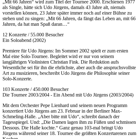
„Mit 66 Jahren“ wird zum Titel der Tournee 2000. Erschienen 1977
als Single, hätte sich Udo Jürgens, damals 43 Jahre alt, niemals
vorstellen können, 23 Jahre später immer noch auf einer Bühne zu
stehen und zu singen: „Mit 66 Jahren, da fängt das Leben an, mit 66
Jahren, da hat man Spaß daran…“
12 Konzerte / 55.000 Besucher
Ein Soloabend (2002)
Premiere für Udo Jürgens: Im Sommer 2002 spielt er zum ersten
Mal eine Solo-Tournee. Begleitet wird er nur von seinem
langjährigen Violinisten Christian Fink. Die Reduktion aufs
Wesentliche sei für ihn die ehrlichste, aber auch die anspruchsvollste
Art zu musizieren, beschreibt Udo Jürgens die Philosophie seiner
Solo-Konzerte.
103 Konzerte / 450.000 Besucher
Die Tournee 2003/2004 - Ein Abend mit Udo Jürgens (2003/2004)
Mit dem Orchester Pepe Lienhard und seinem neuen Programm
konzertiert Udo Jürgens am 23. Februar in der Berliner Max-
Schmeling-Halle. „Aber bitte mit Udo“, schreibt danach der
Tagesspiegel. Und: „Die Damen lagen ihm zu Füßen und schmissen
Dessous. Die Halle kochte.“ Ganz genau 103-mal bringt Udo
Jürgens während seiner 18. Tournee die größten Konzertarenen zum
Kochen.