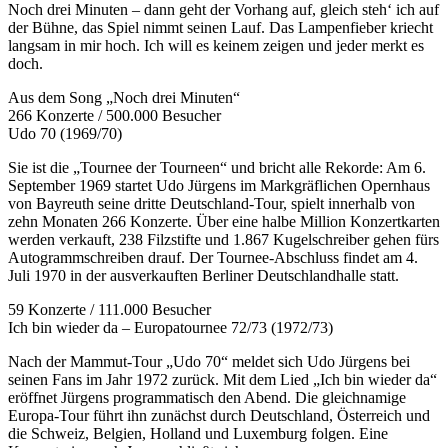
Noch drei Minuten – dann geht der Vorhang auf, gleich steh‘ ich auf
der Bühne, das Spiel nimmt seinen Lauf. Das Lampenfieber kriecht
langsam in mir hoch. Ich will es keinem zeigen und jeder merkt es
doch.
Aus dem Song „Noch drei Minuten“
266 Konzerte / 500.000 Besucher
Udo 70 (1969/70)
Sie ist die „Tournee der Tourneen“ und bricht alle Rekorde: Am 6.
September 1969 startet Udo Jürgens im Markgräflichen Opernhaus
von Bayreuth seine dritte Deutschland-Tour, spielt innerhalb von
zehn Monaten 266 Konzerte. Über eine halbe Million Konzertkarten
werden verkauft, 238 Filzstifte und 1.867 Kugelschreiber gehen fürs
Autogrammschreiben drauf. Der Tournee-Abschluss findet am 4.
Juli 1970 in der ausverkauften Berliner Deutschlandhalle statt.
59 Konzerte / 111.000 Besucher
Ich bin wieder da – Europatournee 72/73 (1972/73)
Nach der Mammut-Tour „Udo 70“ meldet sich Udo Jürgens bei
seinen Fans im Jahr 1972 zurück. Mit dem Lied „Ich bin wieder da“
eröffnet Jürgens programmatisch den Abend. Die gleichnamige
Europa-Tour führt ihn zunächst durch Deutschland, Österreich und
die Schweiz, Belgien, Holland und Luxemburg folgen. Eine