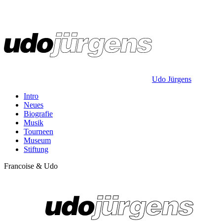
Udo Jürgens
Intro
Neues
Biografie
Musik
Tourneen
Museum
Stiftung
Francoise & Udo