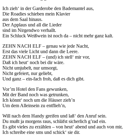
Ich zieh‘ in der Garderobe den Bademantel aus,
Die Roadies schieben mein Klavier
aus dem Saal hinaus.
Der Applaus und all die Lieder
sind im Nirgendwo verhallt.
Ein Schluck Weißwein ist noch da – nicht mehr ganz kalt.
ZEHN NACH ELF – genau wie jede Nacht,
Erst das viele Licht und dann die Leere.
ZEHN NACH ELF – (und) ich stell‘ mir vor,
Daß ich heut‘ noch bei dir wäre.
Nicht umjubelt, nur umsorgt,
Nicht gefeiert, nur geliebt,
Und ganz – ein-fach froh, daß es dich gibt.
Vor’m Hotel den Fans gewunken,
Mit der Band noch was getrunken,
Ich könnt‘ noch um die Häuser zieh’n
Um dem Alleinsein zu entflieh’n,
Will nach dem Handy greifen und laß‘ den Anruf sein.
Du mußt ja morgens raus, schläfst sicherlich g’rad ein.
Es gibt vieles zu erzählen – von heut‘ abend und auch von mir,
Ich schreibe eine sms und schick‘ sie dir.