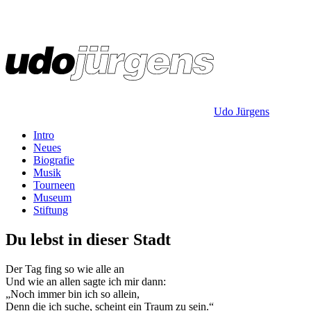
Udo Jürgens
Intro
Neues
Biografie
Musik
Tourneen
Museum
Stiftung
Du lebst in dieser Stadt
Der Tag fing so wie alle an
Und wie an allen sagte ich mir dann:
„Noch immer bin ich so allein,
Denn die ich suche, scheint ein Traum zu sein.“