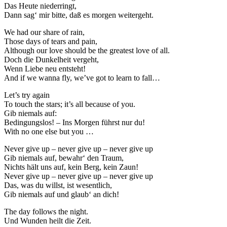
Das Heute niederringt,
Dann sag‘ mir bitte, daß es morgen weitergeht.
We had our share of rain,
Those days of tears and pain,
Although our love should be the greatest love of all.
Doch die Dunkelheit vergeht,
Wenn Liebe neu entsteht!
And if we wanna fly, we’ve got to learn to fall…
Let’s try again
To touch the stars; it’s all because of you.
Gib niemals auf:
Bedingungslos! – Ins Morgen führst nur du!
With no one else but you …
Never give up – never give up – never give up
Gib niemals auf, bewahr‘ den Traum,
Nichts hält uns auf, kein Berg, kein Zaun!
Never give up – never give up – never give up
Das, was du willst, ist wesentlich,
Gib niemals auf und glaub‘ an dich!
The day follows the night.
Und Wunden heilt die Zeit.