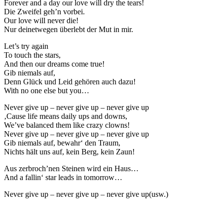
Forever and a day our love will dry the tears!
Die Zweifel geh’n vorbei.
Our love will never die!
Nur deinetwegen überlebt der Mut in mir.
Let’s try again
To touch the stars,
And then our dreams come true!
Gib niemals auf,
Denn Glück und Leid gehören auch dazu!
With no one else but you…
Never give up – never give up – never give up
‚Cause life means daily ups and downs,
We’ve balanced them like crazy clowns!
Never give up – never give up – never give up
Gib niemals auf, bewahr‘ den Traum,
Nichts hält uns auf, kein Berg, kein Zaun!
Aus zerbroch’nen Steinen wird ein Haus…
And a fallin‘ star leads in tomorrow…
Never give up – never give up – never give up(usw.)