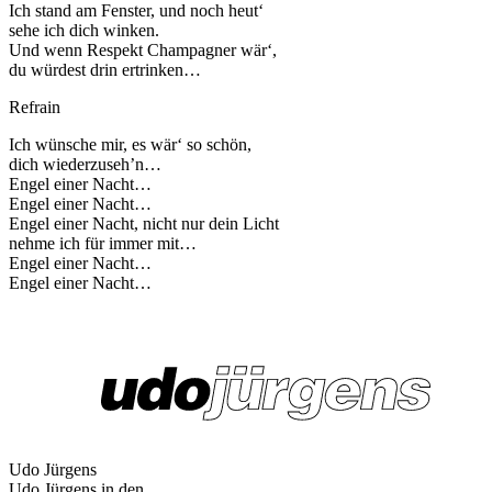
Ich stand am Fenster, und noch heut‘
sehe ich dich winken.
Und wenn Respekt Champagner wär‘,
du würdest drin ertrinken…
Refrain
Ich wünsche mir, es wär‘ so schön,
dich wiederzuseh’n…
Engel einer Nacht…
Engel einer Nacht…
Engel einer Nacht, nicht nur dein Licht
nehme ich für immer mit…
Engel einer Nacht…
Engel einer Nacht…
Udo Jürgens
Udo Jürgens in den