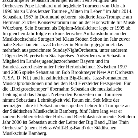
Jazztrompeter Sebastian Strempel ist seit 1995 Mitglied des
Orchesters Pepe Lienhard und begleitete Tourneen von Udo ab
1996 bis zu Udos letzter Tournee „Mitten im Leben“ im Jahr 2014.
Sebastian, 1967 in Dortmund geboren, studierte Jazz-Trompete am
Hermann-Zilcher-Konservatorium und an der Hochschule für Musik
Würzburg. Sein Examen als Diplom-Musiklehrer legte er 1995 ab.
Im gleichen Jahr folgte ein künstlerisches Aufbaustudium an der
Musikhochschule Stuttgart bei Klaus Stötter. Schon im Jahr zuvor
hatte Sebastian ein Jazz-Orchester in Nürnberg gegründet: das
mehrfach ausgezeichnete SundayNightOrchestra, unter anderem
Träger des Bayerischen Staatspreises. Außerdem war Sebastian
Mitglied im Landesjugendjazzorchester Bayern und im
Bundesjazzorchester unter Peter Herbolzheimer. Zwischen 1997
und 2005 spielte Sebastian im Bob Brookmeyer New Art Orchestra
(USA, D, NL) und in zahlreichen Big-Bands, Jazz-Formationen,
Musicalproduktionen und bei den Bad Hersfelder Festspielen. Für
die „Dreigroschenoper“ übernahm Sebastian die musikalische
Leitung und das Dirigat. Neben den Konzerten und Tourneen
nimmt Sebastians Lehrtätigkeit viel Raum ein. Seit Mitte der
neunziger Jahre ist Sebastian ein superber Lehrer für Trompete an
der Städtischen Musikschule Bamberg, fünf Jahre lang war er
zudem Fachbereichsleiter Holz- und Blechblasinstrumente. Seit dem
Jahr 2000 ist Sebastian auch der Leiter der Big Band „Blue Train
Orchestra“ (ehem. Heinz-Wolff-Big-Band) der Städtischen
Musikschule Bamberg.